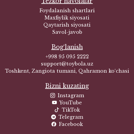
Tezkor havolalar
Foydalanish shartlari
Maxfiylik siyosati
Qaytarish siyosati
Savol-javob
Bog‘lanish
+998 95 095 2222
support@toybola.uz
Toshkent, Zangiota tumani, Qahramon ko‘chasi
Bizni kuzating
Instagram
YouTube
TikTok
Telegram
Facebook