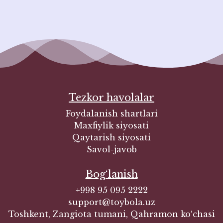
Tezkor havolalar
Foydalanish shartlari
Maxfiylik siyosati
Qaytarish siyosati
Savol-javob
Bog‘lanish
+998 95 095 2222
support@toybola.uz
Toshkent, Zangiota tumani, Qahramon ko‘chasi