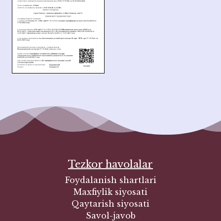
Tezkor havolalar
Foydalanish shartlari
Maxfiylik siyosati
Qaytarish siyosati
Savol-javob