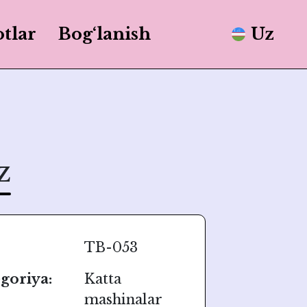
tlar
Bog‘lanish
Uz
z
TB-053
goriya:
Katta
mashinalar