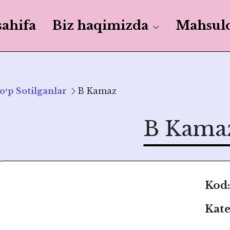
sahifa
Biz haqimizda
Mahsulo
oʻp Sotilganlar
B Kamaz
B Kama
Kod:
Kate