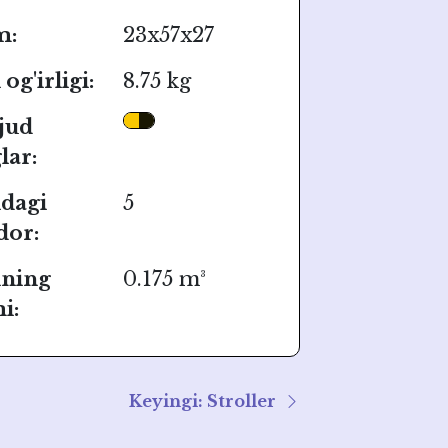
m:
23x57x27
og'irligi:
8.75 kg
jud
lar:
dagi
5
dor:
ining
0.175 m³
i:
Keyingi: Stroller