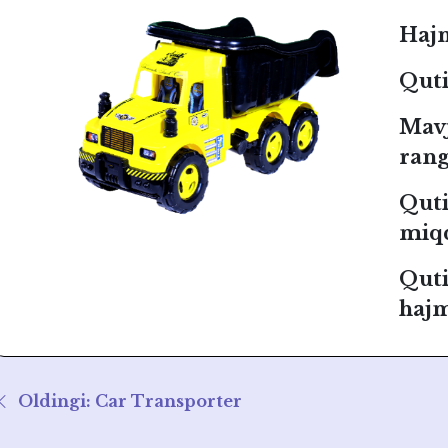
Haj
Quti 
Mav
rang
Quti
miq
Qut
hajm
Oldingi: Car Transporter